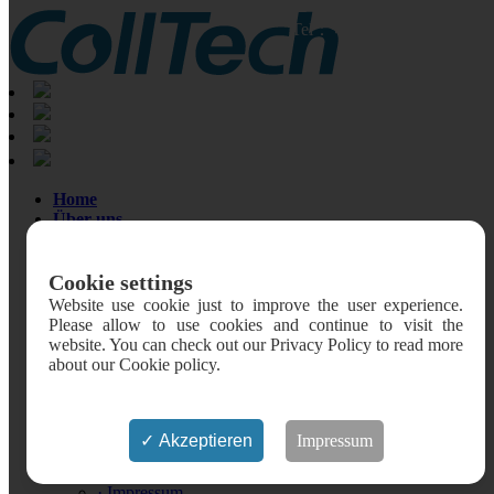
Tel：+49-6436-949138-0
Home
Über uns
Firma
Cookie settings
Website use cookie just to improve the user experience.
· Über uns
Please allow to use cookies and continue to visit the
website. You can check out our Privacy Policy to read more
about our Cookie policy.
· Globaler Fußabdruck
Impressum
✓ Akzeptieren
· Impressum